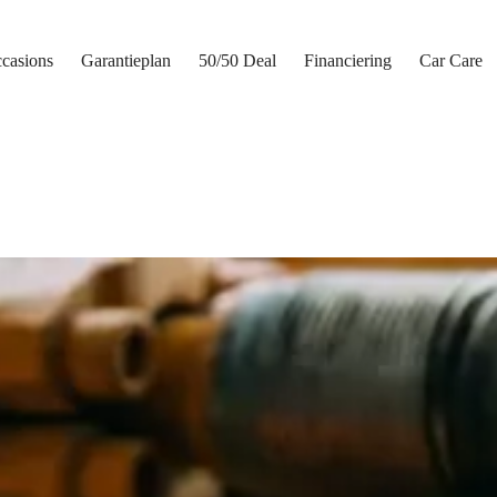
casions
Garantieplan
50/50 Deal
Financiering
Car Care