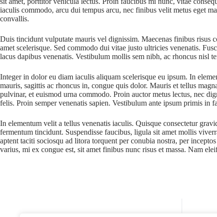
sit amet, porttitor vehicula lectus. Proin faucibus mi nunc, vitae cons
iaculis commodo, arcu dui tempus arcu, nec finibus velit metus eget massa
convallis.
Duis tincidunt vulputate mauris vel dignissim. Maecenas finibus risus co
amet scelerisque. Sed commodo dui vitae justo ultricies venenatis. Fusc
lacus dapibus venenatis. Vestibulum mollis sem nibh, ac rhoncus nisl tem
Integer in dolor eu diam iaculis aliquam scelerisque eu ipsum. In eleme
mauris, sagittis ac rhoncus in, congue quis dolor. Mauris et tellus magna
pulvinar, et euismod urna commodo. Proin auctor metus lectus, nec dign
felis. Proin semper venenatis sapien. Vestibulum ante ipsum primis in fau
In elementum velit a tellus venenatis iaculis. Quisque consectetur grav
fermentum tincidunt. Suspendisse faucibus, ligula sit amet mollis viverr
aptent taciti sociosqu ad litora torquent per conubia nostra, per incept
varius, mi ex congue est, sit amet finibus nunc risus et massa. Nam elei