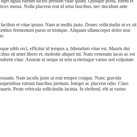
 eget ligula rutrum luctus pretium vitae quam. Quisque porta, lorem et
rices massa. Nulla placerat erat id urna faucibus, nec tincidunt ante
cilisis et vitae ipsum. Nam at mollis justo. Donec sollicitudin ut ex sit
orttitor fermentum purus ut tristique. Aliquam ullamcorper dolor non
us.
sque nibh orci, efficitur id tempus a, bibendum vitae est. Mauris dui
cibus sit amet libero et, molestie aliquet mi. Nam venenatis lacus ac est
ndrerit vitae. Aenean ut neque ut sem scelerisque varius sed vulputate
malesuada. Nam iaculis justo ut erat tempor congue. Nunc gravida
Suspendisse rutrum faucibus pretium. Integer ac placerat odio. Class
s. Proin vehicula sollicitudin lacinia. In eleifend, elit at varius