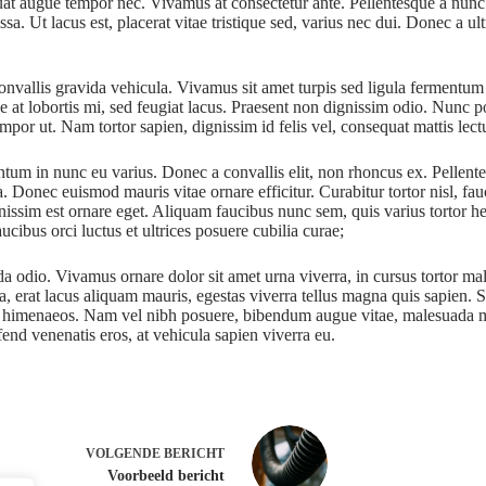
equat augue tempor nec. Vivamus at consectetur ante. Pellentesque a nunc
. Ut lacus est, placerat vitae tristique sed, varius nec dui. Donec a ult
nvallis gravida vehicula. Vivamus sit amet turpis sed ligula fermentum fa
e at lobortis mi, sed feugiat lacus. Praesent non dignissim odio. Nunc p
por ut. Nam tortor sapien, dignissim id felis vel, consequat mattis lect
ntum in nunc eu varius. Donec a convallis elit, non rhoncus ex. Pellente
. Donec euismod mauris vitae ornare efficitur. Curabitur tortor nisl, fau
issim est ornare eget. Aliquam faucibus nunc sem, quis varius tortor he
cibus orci luctus et ultrices posuere cubilia curae;
ida odio. Vivamus ornare dolor sit amet urna viverra, in cursus tortor 
a, erat lacus aliquam mauris, egestas viverra tellus magna quis sapien. 
os himenaeos. Nam vel nibh posuere, bibendum augue vitae, malesuada mauri
fend venenatis eros, at vehicula sapien viverra eu.
VOLGENDE
BERICHT
Voorbeeld bericht