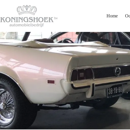
Ga
naar
de
Home
Oc
inhoud