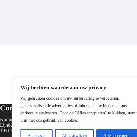
Wij hechten waarde aan uw privacy
Wij gebruiken cookies om uw surfervaring te verbeteren,
gepersonaliseerde advertenties of inhoud aan te bieden en ons
Contact
Openin
verkeer te analyseren. Door op "Alles accepteren" te klikken, stemt
Koningshoek Auto’s
Maandag 9.
u in met ons gebruik van cookies.
Lijndenweg 32
Dinsdag 9.
1951 NC Velsen Noord
Woensdag 9
Aanpassen
Alles afwijzen
Alles accepteren
Donderdag 