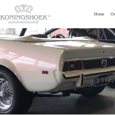
Ga
naar
de
Home
Oc
inhoud