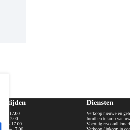
gstijden
Diensten
00 – 17.00
Verkoop nieuwe en gebr
00 – 17.00
Inruil en inkoop van uw
.00 – 17.00
Voertuig re-conditioner
9.00 – 17.00
Verkoop / inkoop in con