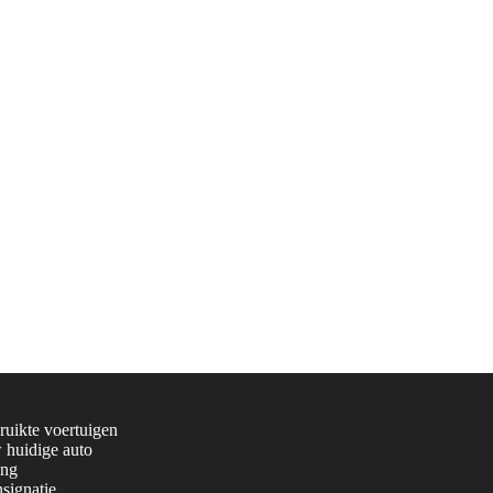
uikte voertuigen
 huidige auto
ing
signatie