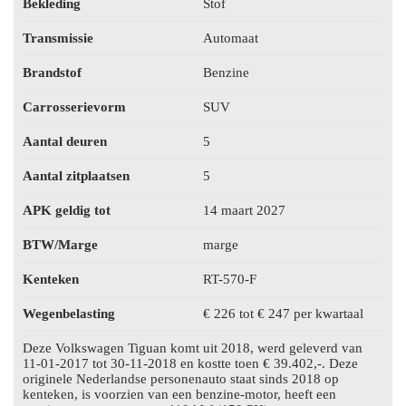
Bekleding
Stof
Transmissie
Automaat
Brandstof
Benzine
Carrosserievorm
SUV
Aantal deuren
5
Aantal zitplaatsen
5
APK geldig tot
14 maart 2027
BTW/Marge
marge
Kenteken
RT-570-F
Wegenbelasting
€ 226 tot € 247 per kwartaal
Deze Volkswagen Tiguan komt uit 2018, werd geleverd van
11-01-2017 tot 30-11-2018 en kostte toen € 39.402,-. Deze
originele Nederlandse personenauto staat sinds 2018 op
kenteken, is voorzien van een benzine-motor, heeft een