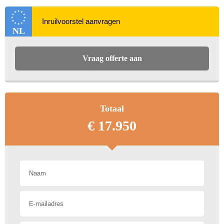
Electronic Stability
Vervolgbotsing preventie
Program (ESP)
NL
Bots waarschuwing
Vraag offerte aan
Airbag(s) knie
systeem
Rijstrooksensor met
correctie
Brake Assist System
Totaal
Alarm klasse 3
€ 17.950
Toon meer