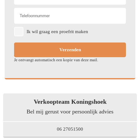
Airbag(s) hoofd voor
Extra getint glas
Airbag(s) side voor
Hill hold-functie
Ik wil graag een proefrit maken
Achteropkomend verkeer
Cruise control adaptief met
waarschuwing
Stop&Go
Verzenden
Accident Avoidance
Parkeersensor achter
System
Je ontvangt automatisch een kopie van deze mail.
Regensensor
Airbag bestuurder
Vermoeidheids herkenning
Stuurhulp
Tractie Controle Systeem
Verkoopteam Koningshoek
(TCS)
Parkeersensor voor
Bel mij gerust voor persoonlijk advies
Cruise control adaptief
Airbag passagier
06 27051500
Anti Blokkeer Systeem
(ABS)
Start/stop systeem