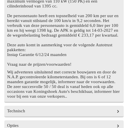
maximum vermogen van 110 kW (150 PK) en een
cilinderinhoud van 1395 cc.
De personenauto heeft een topsnelheid van 200 km per uur en
bereikt vanuit stilstand de 100 km/u in 9,2 seconden. Het
verbruik van deze personenauto is gemiddeld 6,0 liter per 100
km en hij weegt 1398 kg. De APK is geldig tot 14-03-2027 en
de wegenbelasting bedraagt gemiddeld € 233,17 per kwartaal.
Deze auto komt in aanmerking voor de volgende Autotrust
pakketten:
Instap Garantie 6/12/24 maanden
Vraag naar de prijzen/voorwaarden!
Wij adverteren uitsluitend met correcte bouwjaren en door de
N.A.P. gecontroleerde kilometerstanden. Bij ons is 6 of 12
maanden garantie mogelijk, informeer naar de voorwaarden.
De zeer succesvolle 50 / 50 deal is vanaf heden ook op alle
occasions van Koningshoek Auto's beschikbaar, informeer hier
voor bij een van onze verkopers..
Technisch
Opties
Vermogen
150 pk