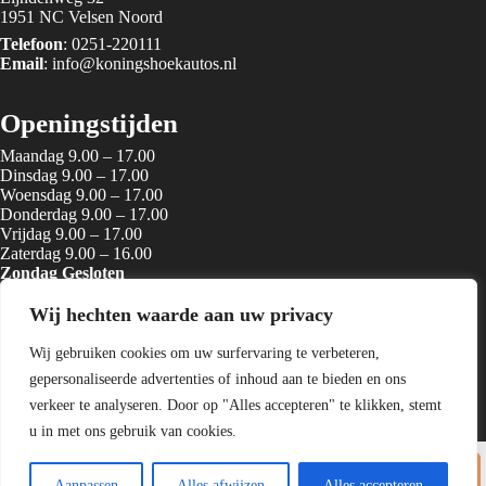
1951 NC Velsen Noord
Telefoon
:
0251-220111
Email
:
info@koningshoekautos.nl
Openingstijden
Maandag 9.00 – 17.00
Dinsdag 9.00 – 17.00
Woensdag 9.00 – 17.00
Donderdag 9.00 – 17.00
Vrijdag 9.00 – 17.00
Zaterdag 9.00 – 16.00
Zondag Gesloten
Wij hechten waarde aan uw privacy
Diensten
Wij gebruiken cookies om uw surfervaring te verbeteren,
Verkoop nieuwe en gebruikte voertuigen
gepersonaliseerde advertenties of inhoud aan te bieden en ons
Inruil en inkoop van uw huidige auto
Voertuig re-conditionering
verkeer te analyseren. Door op "Alles accepteren" te klikken, stemt
Verkoop / inkoop in consignatie
u in met ons gebruik van cookies.
Financiering en lease mogelijkheden
Garantie
Totaal
Copyright
2026 Koningshoek Automobielbedrijf
Aanpassen
Alles afwijzen
Alles accepteren