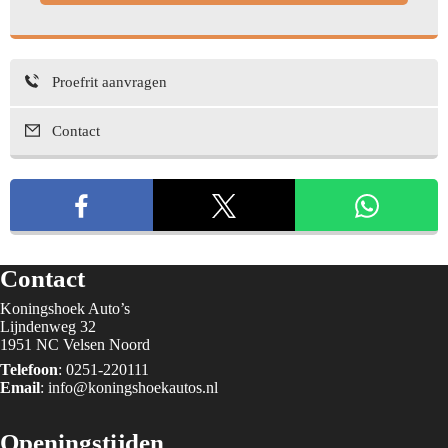
Proefrit aanvragen
Contact
Contact
Koningshoek Auto’s
Lijndenweg 32
1951 NC Velsen Noord
Telefoon
:
0251-220111
Email
:
info@koningshoekautos.nl
Openingstijden