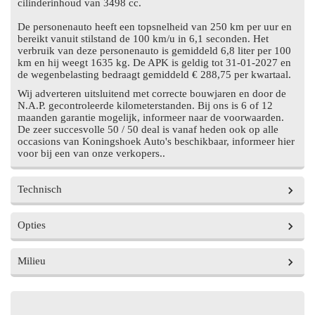
cilinderinhoud van 3498 cc.
De personenauto heeft een topsnelheid van 250 km per uur en
bereikt vanuit stilstand de 100 km/u in 6,1 seconden. Het
verbruik van deze personenauto is gemiddeld 6,8 liter per 100
km en hij weegt 1635 kg. De APK is geldig tot 31-01-2027 en
de wegenbelasting bedraagt gemiddeld € 288,75 per kwartaal.
Wij adverteren uitsluitend met correcte bouwjaren en door de
N.A.P. gecontroleerde kilometerstanden. Bij ons is 6 of 12
maanden garantie mogelijk, informeer naar de voorwaarden.
De zeer succesvolle 50 / 50 deal is vanaf heden ook op alle
occasions van Koningshoek Auto's beschikbaar, informeer hier
voor bij een van onze verkopers..
Technisch
Opties
Vermogen
306 pk
Aantal cilinders
6
Milieu
Exterieur
Cilinderinhoud
3498cc
Energielabel
A
Elektrisch glazen
Topsnelheid
250 km/h