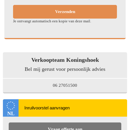
Brake Assist System
(ABS)
Verzenden
Airbag(s) knie
Anti Slip Control
Je ontvangt automatisch een kopie van deze mail.
Tractie Controle Systeem
(TCS)
Airbag(s) hoofd voor
Electronic Brake
Bots herkenning en
Distribution
activatie
Verkoopteam Koningshoek
Electronic Stability
Bel mij gerust voor persoonlijk advies
Airbag bestuurder
Program (ESP)
Electronic Stability
06 27051500
Anti Blokkeer Systeem
Program
Vermoeidheids herkenning
Hill hold-functie
NL
Airbag(s) side voor
Airbag passagier
Cruise control
Startblokkering
Vraag offerte aan